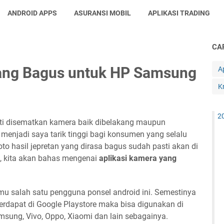
ANDROID APPS
ASURANSI MOBIL
APLIKASI TRADING
CAR
yang Bagus untuk HP Samsung
A
K
2
asti disematkan kamera baik dibelakang maupun
enjadi saya tarik tinggi bagi konsumen yang selalu
foto hasil jepretan yang dirasa bagus sudah pasti akan di
ni, kita akan bahas mengenai
aplikasi kamera yang
 salah satu pengguna ponsel android ini. Semestinya
erdapat di Google Playstore maka bisa digunakan di
msung, Vivo, Oppo, Xiaomi dan lain sebagainya.